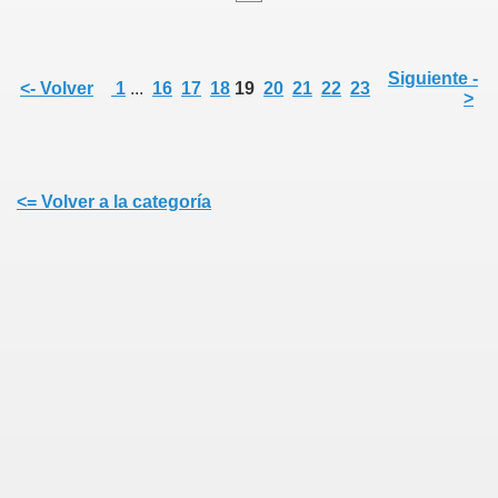
Siguiente -
<- Volver
1
...
16
17
18
19
20
21
22
23
>
<= Volver a la categoría