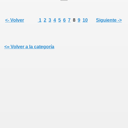
<- Volver
1
2
3
4
5
6
7
8
9
10
Siguiente ->
<= Volver a la categoría