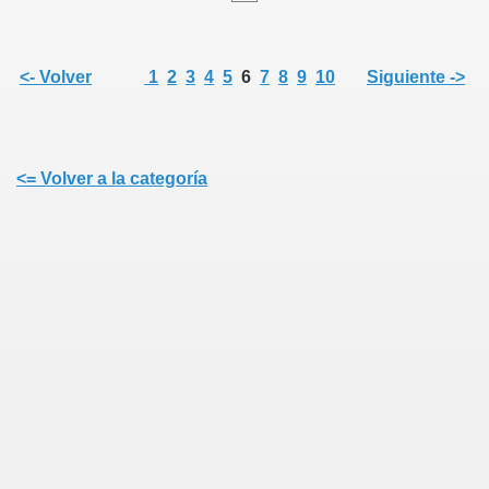
<- Volver
1
2
3
4
5
6
7
8
9
10
Siguiente ->
<= Volver a la categoría