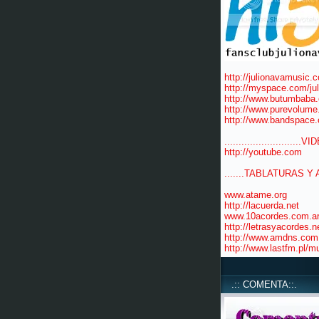
http://julionavamusic.
http://myspace.com/ju
http://www.butumbaba
http://www.purevolume
http://www.bandspace.
...........................VID
http://youtube.com
.......TABLATURAS Y 
www.atame.org
http://lacuerda.net
www.10acordes.com.a
http://letrasyacordes.n
http://www.amdns.com.
http://www.lastfm.pl/m
.:: COMENTA::.