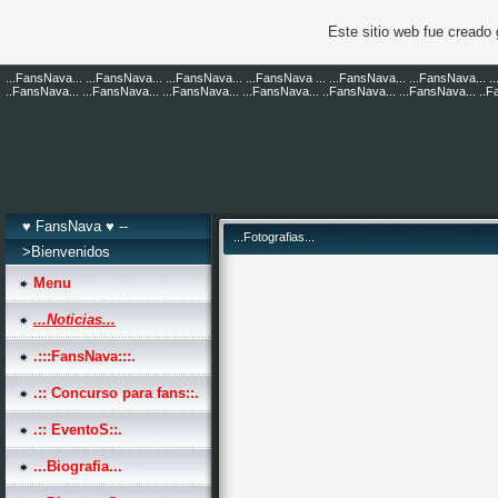
Este sitio web fue creado
...FansNava... ...FansNava... ...FansNava... ...FansNava ... ...FansNava... ...FansNava... .
..FansNava... ...FansNava... ...FansNava... ...FansNava... ..FansNava... ...FansNava... ..
♥ FansNava ♥ --
...Fotografias...
>Bienvenidos
Menu
...Noticias...
.:::FansNava:::.
.:: Concurso para fans::.
.:: EventoS::.
...Biografia...