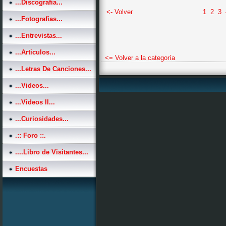
...Discografia...
<- Volver
1
2
3
...Fotografias...
...Entrevistas...
...Articulos...
<= Volver a la categoría
...Letras De Canciones...
...Videos...
...Videos II...
...Curiosidades...
.:: Foro ::.
....Libro de Visitantes...
Encuestas