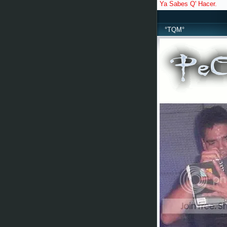
Ya Sabes Q' Hacer.
°TQM°