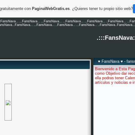
 gratuitamente con
PaginaWebGratis.es
. ¿Quieres tener tu propio sitio web?
..FansNava... ...FansNava... ...FansNava... ...FansNava... ...FansNava... ..FansNava... ...Fa
FansNava...FansNava... ...FansNava... ..FansNava... ...FansNava... ..FansNava..FansNava... 
.:::FansNava:
♥ FansNava ♥ - fan
Bienvenido a Esta Pag
como Objetivo dar reco
ella podras tener Calen
artículos y noticias e 