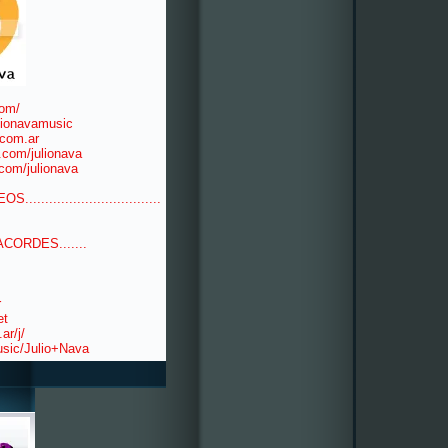
com/
lionavamusic
.com.ar
.com/julionava
com/julionava
EOS..................................
ACORDES.......
r
et
ar/j/
usic/Julio+Nava