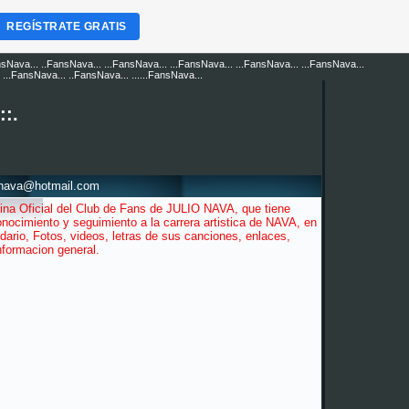
REGÍSTRATE GRATIS
nsNava... ..FansNava... ...FansNava... ...FansNava... ...FansNava... ...FansNava...
...FansNava... ..FansNava... ......FansNava...
::.
snava@hotmail.com
ina Oficial del Club de Fans de JULIO NAVA, que tiene
nocimiento y seguimiento a la carrera artistica de NAVA, en
dario, Fotos, videos, letras de sus canciones, enlaces,
informacion general.