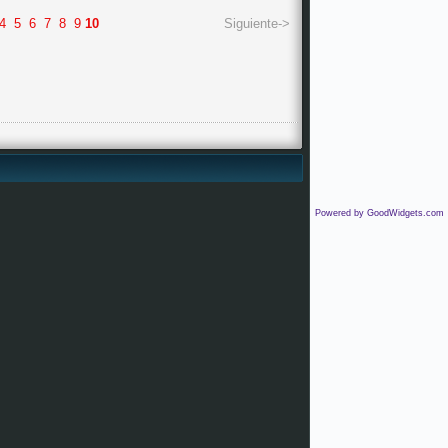
4
5
6
7
8
9
10
Siguiente->
Powered by GoodWidgets.com