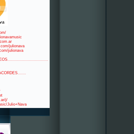
com/
lionavamusic
.com.ar
.com/julionava
com/julionava
EOS..................................
ACORDES.......
r
et
ar/j/
usic/Julio+Nava