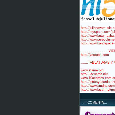
http://julionavamusic.
http://myspace.com/ju
http://www.butumbaba
http://www.purevolume
http://www.bandspace.
...........................VID
http://youtube.com
.......TABLATURAS Y 
www.atame.org
http://lacuerda.net
www.10acordes.com.a
http://letrasyacordes.n
http://www.amdns.com.
http://www.lastfm.pl/m
.:: COMENTA::.