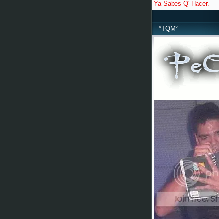
Ya Sabes Q' Hacer.
°TQM°