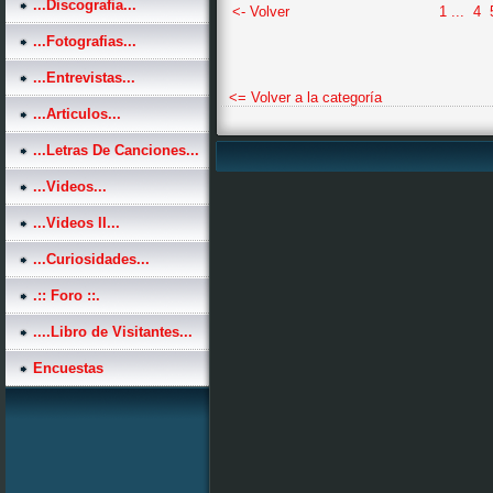
...Discografia...
<- Volver
1
...
4
...Fotografias...
...Entrevistas...
<= Volver a la categoría
...Articulos...
...Letras De Canciones...
...Videos...
...Videos II...
...Curiosidades...
.:: Foro ::.
....Libro de Visitantes...
Encuestas