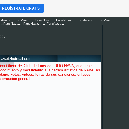
REGÍSTRATE GRATIS
nsNava... ..FansNava... ...FansNava... ...FansNava... ...FansNava... ...FansNava...
...FansNava... ..FansNava... ......FansNava...
::.
snava@hotmail.com
ina Oficial del Club de Fans de JULIO NAVA, que tiene
nocimiento y seguimiento a la carrera artistica de NAVA, en
dario, Fotos, videos, letras de sus canciones, enlaces,
informacion general.