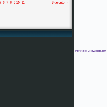
5
6
7
8
9
10
11
Siguiente ->
Powered by GoodWidgets.com