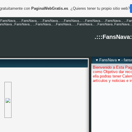
 gratuitamente con
PaginaWebGratis.es
. ¿Quieres tener tu propio sitio web?
..FansNava... ...FansNava... ...FansNava... ...FansNava... ...FansNava... ..FansNava... ...Fa
FansNava...FansNava... ...FansNava... ..FansNava... ...FansNava... ..FansNava..FansNava... 
.:::FansNava:
♥ FansNava ♥ - fan
Bienvenido a Esta Pag
como Objetivo dar reco
ella podras tener Calen
artículos y noticias e 