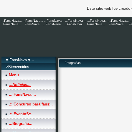
Este sitio web fue creado
...FansNava... ...FansNava... ...FansNava... ...FansNava ... ...FansNava... ...FansNava... .
..FansNava... ...FansNava... ...FansNava... ...FansNava... ..FansNava... ...FansNava... ..
♥ FansNava ♥ --
...Fotografias...
>Bienvenidos
Menu
...Noticias...
.:::FansNava:::.
.:: Concurso para fans::.
.:: EventoS::.
...Biografia...