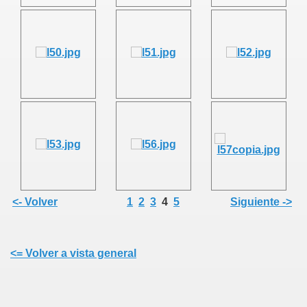
<- Volver
1
2
3
4
5
Siguiente ->
<= Volver a vista general