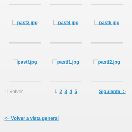
<-Volver
1
2
3
4
5
Siguiente ->
<= Volver a vista general