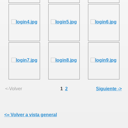
<-Volver
1
2
Siguiente ->
<= Volver a vista general