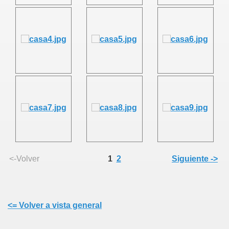
<-Volver
1
2
Siguiente ->
<= Volver a vista general