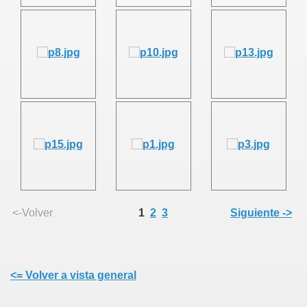
<-Volver
1
2
3
Siguiente ->
<= Volver a vista general