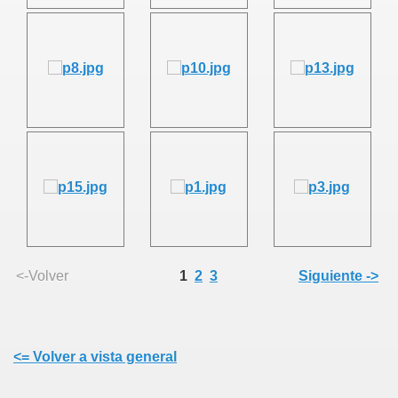
<-Volver
1
2
3
Siguiente ->
<= Volver a vista general