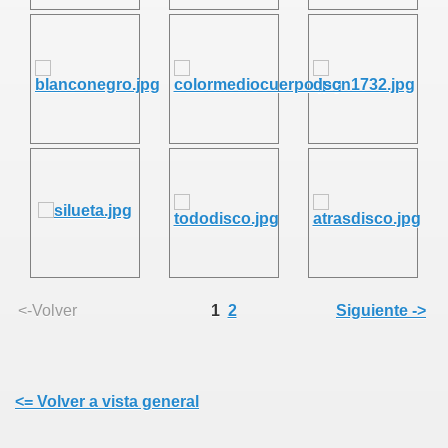
<-Volver
1
2
Siguiente ->
<= Volver a vista general